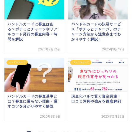
バンドルカードに審査はあ
バンドルカードの決済サービ
る？ポチっとチャージやリア
ス「ポチっとチャージ」のチ
ルカード発行の審査内容・時
ャージ方法から注意点までわ
間を解説
かりやすく解説！
2025年9月26日
2025年8月19日
バンドルカード
バンドルカード
バンドルカードの審査基準と
現金化ベルで賢く資金調達！
は？審査に通らない理由・通
口コミ評判や強みを徹底解剖
すコツを分かりやすく解説
2025年8月6日
2025年2月28日