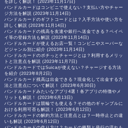
を詳しく解説！
(2023年11月17日)
バンドルカードはコンビニで使えない？支払い方やチャー
ジ方法を解説
(2023年11月14日)
バンドルカードのギフトコードとは？入手方法や使い方を
詳しく解説
(2023年11月14日)
バンドルカードの残高を友達や銀行へ送金できる？ペイペ
イ等の登録方法も解説
(2023年11月14日)
バンドルカードが使えるお店一覧！コンビニやスーパーな
どジャンル別に紹介
(2023年11月14日)
バンドルカードのポチっとチャージとは？利用するメリッ
トと注意点を解説
(2023年11月7日)
バンドルカードではSuicaが使えない？チャージする方法
を紹介
(2023年8月2日)
バンドルカード残高は出金できる？現金化して出金する方
法と注意点について解説！
(2023年6月30日)
バンドルカードみたいなアプリ4選！各アプリの特徴やメ
リットも解説！
(2023年6月13日)
バンドルカードは競輪でも使える？その他のギャンブルに
おける利用可否も解説！
(2023年6月12日)
バンドルカードの解約方法と注意点とは？一時停止との違
いも解説
(2023年6月12日)
バンドルカードの作り方は？カードの種類と発行の流れも