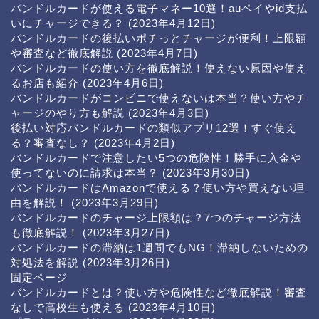
バンドルカードが使える電子マネー10選！auペイやid支払
いにチャージできる？
(2023年4月12日)
バンドルカードの後払いポチっとチャージが便利！上限額
や審査など徹底解説
(2023年4月7日)
バンドルカードの使い方を徹底解説！使えない原因や使え
るお店も紹介
(2023年4月6日)
バンドルカードがコンビニで使えないは本当？使い方やチ
ャージのやり方も解説
(2023年4月3日)
後払い対応バンドルカードの類似アプリ12選！すぐ使え
る？審査なし？
(2023年4月2日)
バンドルカードで注意したい5つの危険性！勝手に入金や
使ってないのに請求は本当？
(2023年3月30日)
バンドルカードはAmazonで使える？使い方や買えない理
由を解説！
(2023年3月29日)
バンドルカードのチャージ上限額は？7つのチャージ方法
も徹底解説！
(2023年3月27日)
バンドルカードの滞納は1週間でもNG！滞納しないための
対処法を解説
(2023年3月26日)
固定ページ
バンドルカードとは？使い方や危険性など徹底解説！審査
なしで高校生も使える
(2023年4月10日)