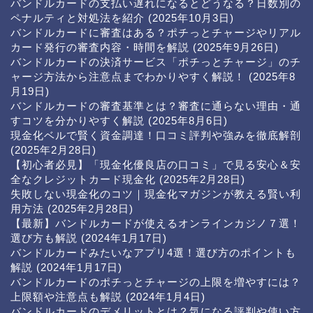
バンドルカードの支払い遅れになるとどうなる？日数別の
ペナルティと対処法を紹介
(2025年10月3日)
バンドルカードに審査はある？ポチっとチャージやリアル
カード発行の審査内容・時間を解説
(2025年9月26日)
バンドルカードの決済サービス「ポチっとチャージ」のチ
ャージ方法から注意点までわかりやすく解説！
(2025年8
月19日)
バンドルカードの審査基準とは？審査に通らない理由・通
すコツを分かりやすく解説
(2025年8月6日)
現金化ベルで賢く資金調達！口コミ評判や強みを徹底解剖
(2025年2月28日)
【初心者必見】「現金化優良店の口コミ」で見る安心＆安
全なクレジットカード現金化
(2025年2月28日)
失敗しない現金化のコツ｜現金化マガジンが教える賢い利
用方法
(2025年2月28日)
【最新】バンドルカードが使えるオンラインカジノ７選！
選び方も解説
(2024年1月17日)
バンドルカードみたいなアプリ4選！選び方のポイントも
解説
(2024年1月17日)
バンドルカードのポチっとチャージの上限を増やすには？
上限額や注意点も解説
(2024年1月4日)
バンドルカードのデメリットとは？気になる評判や使い方