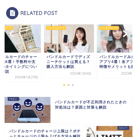
RELATED POST
ドルカード
バンドルカード
バンドルカード
ンドルカードのチャー
バンドルカードでディズ
バンドルカードみた
方法6選！手数料や支
ニーチケットは買える？
アプリ4選！各アプ
いのタイミングについ
購入方法も解説
特徴やメリットも解
も解説
2024年1月4日
2023年6
2026年1月25日
バンドルカードが不正利用されたときの
対処法は？原因と対策も解説
バンドルカードのチャージ上限は？ポチ
っとチャージの上限を上げる方法も解説