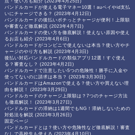
点・使い方も紹介
(2023年4月25日)
バンドルカードが使える電子マネー10選！auペイやid支払
いにチャージできる？
(2023年4月12日)
バンドルカードの後払いポチっとチャージが便利！上限額
や審査など徹底解説
(2023年4月7日)
バンドルカードの使い方を徹底解説！使えない原因や使え
るお店も紹介
(2023年4月6日)
バンドルカードがコンビニで使えないは本当？使い方やチ
ャージのやり方も解説
(2023年4月3日)
後払い対応バンドルカードの類似アプリ12選！すぐ使え
る？審査なし？
(2023年4月2日)
バンドルカードで注意したい5つの危険性！勝手に入金や
使ってないのに請求は本当？
(2023年3月30日)
バンドルカードはAmazonで使える？使い方や買えない理
由を解説！
(2023年3月29日)
バンドルカードのチャージ上限額は？7つのチャージ方法
も徹底解説！
(2023年3月27日)
バンドルカードの滞納は1週間でもNG！滞納しないための
対処法を解説
(2023年3月26日)
固定ページ
バンドルカードとは？使い方や危険性など徹底解説！審査
なしで高校生も使える
(2023年4月10日)