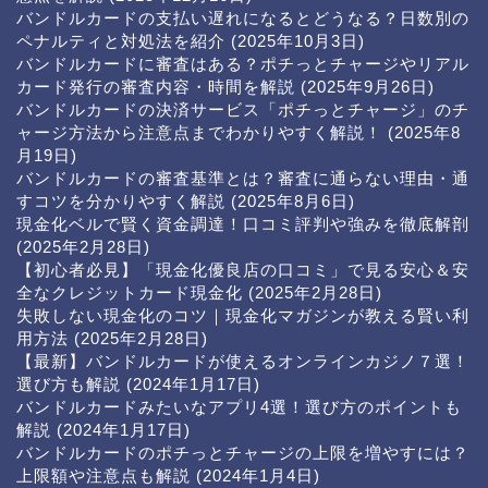
バンドルカードの支払い遅れになるとどうなる？日数別の
ペナルティと対処法を紹介
(2025年10月3日)
バンドルカードに審査はある？ポチっとチャージやリアル
カード発行の審査内容・時間を解説
(2025年9月26日)
バンドルカードの決済サービス「ポチっとチャージ」のチ
ャージ方法から注意点までわかりやすく解説！
(2025年8
月19日)
バンドルカードの審査基準とは？審査に通らない理由・通
すコツを分かりやすく解説
(2025年8月6日)
現金化ベルで賢く資金調達！口コミ評判や強みを徹底解剖
(2025年2月28日)
【初心者必見】「現金化優良店の口コミ」で見る安心＆安
全なクレジットカード現金化
(2025年2月28日)
失敗しない現金化のコツ｜現金化マガジンが教える賢い利
用方法
(2025年2月28日)
【最新】バンドルカードが使えるオンラインカジノ７選！
選び方も解説
(2024年1月17日)
バンドルカードみたいなアプリ4選！選び方のポイントも
解説
(2024年1月17日)
バンドルカードのポチっとチャージの上限を増やすには？
上限額や注意点も解説
(2024年1月4日)