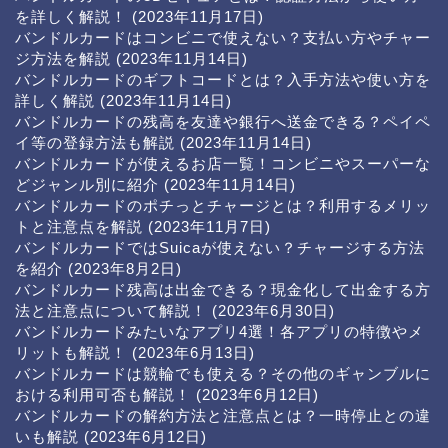
を詳しく解説！
(2023年11月17日)
バンドルカードはコンビニで使えない？支払い方やチャー
ジ方法を解説
(2023年11月14日)
バンドルカードのギフトコードとは？入手方法や使い方を
詳しく解説
(2023年11月14日)
バンドルカードの残高を友達や銀行へ送金できる？ペイペ
イ等の登録方法も解説
(2023年11月14日)
バンドルカードが使えるお店一覧！コンビニやスーパーな
どジャンル別に紹介
(2023年11月14日)
バンドルカードのポチっとチャージとは？利用するメリッ
トと注意点を解説
(2023年11月7日)
バンドルカードではSuicaが使えない？チャージする方法
を紹介
(2023年8月2日)
バンドルカード残高は出金できる？現金化して出金する方
法と注意点について解説！
(2023年6月30日)
バンドルカードみたいなアプリ4選！各アプリの特徴やメ
リットも解説！
(2023年6月13日)
バンドルカードは競輪でも使える？その他のギャンブルに
おける利用可否も解説！
(2023年6月12日)
バンドルカードの解約方法と注意点とは？一時停止との違
いも解説
(2023年6月12日)