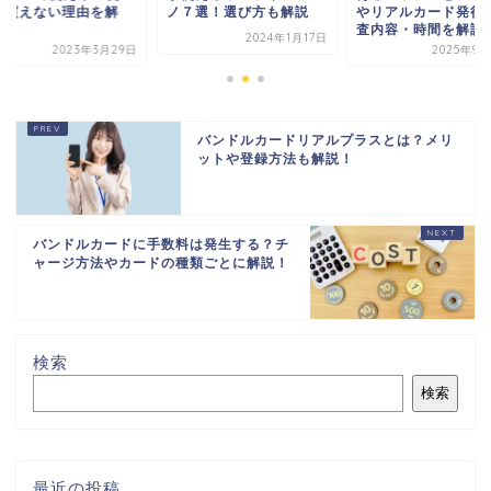
や買えない理由を解
ノ７選！選び方も解説
やリアルカード発行
！
査内容・時間を解説
2024年1月17日
2023年3月29日
2025年9月
バンドルカードリアルプラスとは？メリ
ットや登録方法も解説！
バンドルカードに手数料は発生する？チ
ャージ方法やカードの種類ごとに解説！
検索
検索
最近の投稿