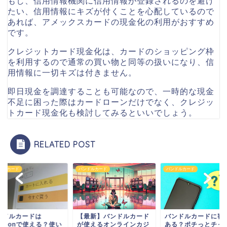
もし、信用情報機関に信用情報が登録されるのを避け
たい、信用情報にキズが付くことを心配しているので
あれば、
アメックスカードの現金化
の利用がおすすめ
です。
クレジットカード現金化は、カードのショッピング枠
を利用するので通常の買い物と同等の扱いになり、信
用情報に一切キズは付きません。
即日現金を調達することも可能なので、一時的な現金
不足に困った際はカードローンだけでなく、クレジッ
トカード現金化も検討してみるといいでしょう。
RELATED POST
ドルカード
バンドルカード
バンドルカード
ンドルカードは
【最新】バンドルカード
バンドルカードに審
mazonで使える？使い
が使えるオンラインカジ
ある？ポチっとチャ