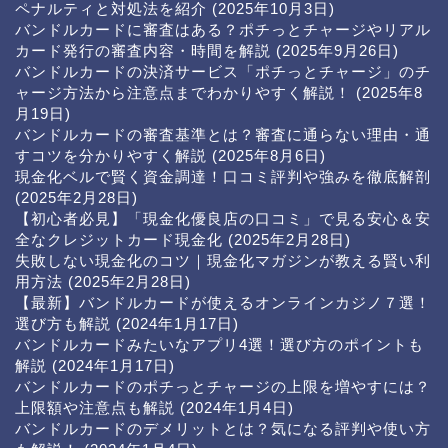
ペナルティと対処法を紹介
(2025年10月3日)
バンドルカードに審査はある？ポチっとチャージやリアル
カード発行の審査内容・時間を解説
(2025年9月26日)
バンドルカードの決済サービス「ポチっとチャージ」のチ
ャージ方法から注意点までわかりやすく解説！
(2025年8
月19日)
バンドルカードの審査基準とは？審査に通らない理由・通
すコツを分かりやすく解説
(2025年8月6日)
現金化ベルで賢く資金調達！口コミ評判や強みを徹底解剖
(2025年2月28日)
【初心者必見】「現金化優良店の口コミ」で見る安心＆安
全なクレジットカード現金化
(2025年2月28日)
失敗しない現金化のコツ｜現金化マガジンが教える賢い利
用方法
(2025年2月28日)
【最新】バンドルカードが使えるオンラインカジノ７選！
選び方も解説
(2024年1月17日)
バンドルカードみたいなアプリ4選！選び方のポイントも
解説
(2024年1月17日)
バンドルカードのポチっとチャージの上限を増やすには？
上限額や注意点も解説
(2024年1月4日)
バンドルカードのデメリットとは？気になる評判や使い方